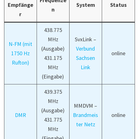
Frequenze
Empfänge
System
Status
n
r
438.775
MHz
SvxLink –
N-FM (mit
(Ausgabe)
Verbund
1750 Hz
online
431.175
Sachsen
Rufton)
MHz
Link
(Eingabe)
439.375
MHz
MMDVM –
(Ausgabe)
DMR
Brandmeis
online
431.775
ter Netz
MHz
(Eingabe)