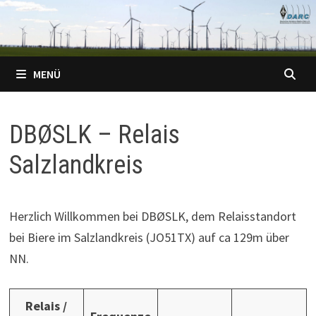
Zum
Inhalt
springen
MENÜ
DBØSLK – Relais
Salzlandkreis
Herzlich Willkommen bei DBØSLK, dem Relaisstandort
bei Biere im Salzlandkreis (JO51TX) auf ca 129m über
NN.
Relais /