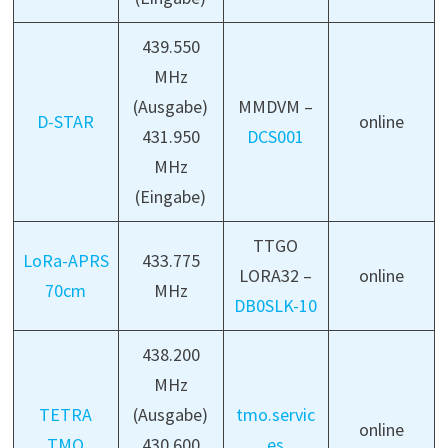
439.550
MHz
(Ausgabe)
MMDVM –
D-STAR
online
431.950
DCS001
MHz
(Eingabe)
TTGO
LoRa-APRS
433.775
LORA32 –
online
70cm
MHz
DB0SLK-10
438.200
MHz
TETRA
(Ausgabe)
tmo.servic
online
TMO
430.600
es